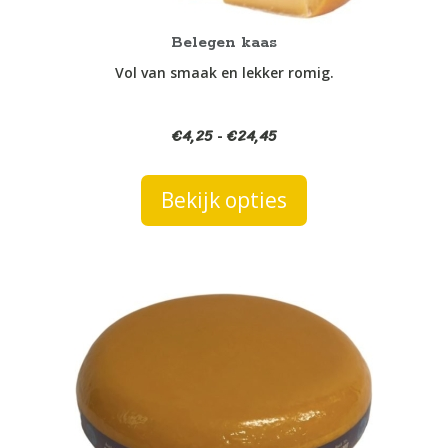
de
productpagina
Belegen kaas
Vol van smaak en lekker romig.
€
4,25
€
24,45
Prijsklasse:
-
€4,25
tot
Bekijk opties
€24,45
Dit
product
heeft
meerdere
variaties.
Deze
optie
kan