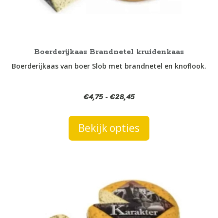
worden
op
de
productpagina
Boerderijkaas Brandnetel kruidenkaas
Boerderijkaas van boer Slob met brandnetel en knoflook.
€
4,75
€
28,45
Prijsklasse:
-
€4,75
tot
Bekijk opties
€28,45
Dit
product
heeft
meerdere
variaties.
Deze