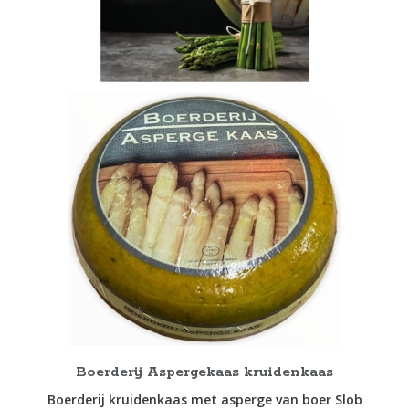
gekozen
worden
op
de
productpagina
Boerderij Aspergekaas kruidenkaas
Boerderij kruidenkaas met asperge van boer Slob