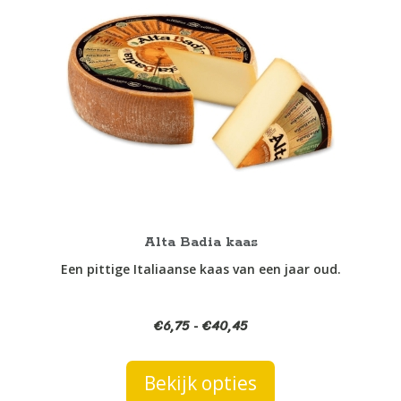
heeft
meerdere
variaties.
Deze
optie
kan
gekozen
worden
op
de
productpagina
Alta Badia kaas
Een pittige Italiaanse kaas van een jaar oud.
€
6,75
€
40,45
Prijsklasse:
-
€6,75
tot
Bekijk opties
€40,45