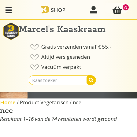
Ga
0
mijn account
SHOP
naar
de
inhoud
Marcel's Kaaskraam
Gratis verzenden vanaf € 55,-
Altijd vers gesneden
Vacuüm verpakt
Home
/ Product Vegetarisch / nee
nee
Resultaat 1–16 van de 74 resultaten wordt getoond
Dit
product