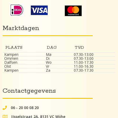
Marktdagen
PLAATS
DAG
TIJD
Kampen
Ma
07.30-13.00
Ommen
Di
07.30-13.00
Dalfsen
Wo
11.00-17.30
Olst
Vr
11.00-16.30
Kampen
Za
07.30-17.30
Contactgegevens
06 - 20 00 08 20
062000082
IJsselstraat 2A, 8131 VC Wijhe
google maps lokatie