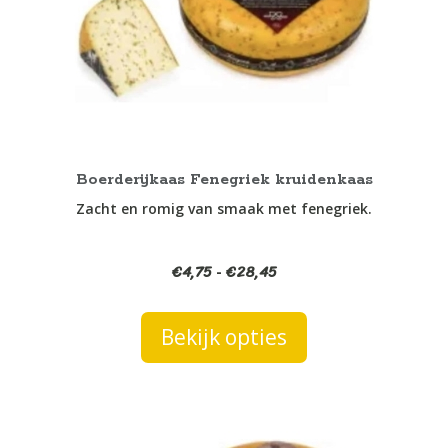
optie
kan
gekozen
worden
op
de
productpagina
Boerderijkaas Fenegriek kruidenkaas
Zacht en romig van smaak met fenegriek.
€
4,75
€
28,45
Prijsklasse:
-
€4,75
tot
Bekijk opties
€28,45
Dit
product
heeft