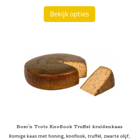
tot
Bekijk opties
€37,45
Dit
product
heeft
meerdere
variaties.
Deze
optie
kan
gekozen
worden
op
de
productpagina
Boer’n Trots Knoflook Truffel kruidenkaas
Romige kaas met honing, knoflook, truffel, zwarte olijf,