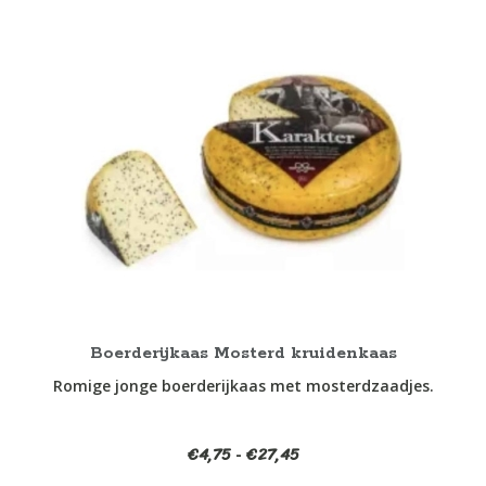
Dit
product
heeft
meerdere
variaties.
Deze
optie
kan
gekozen
worden
op
de
productpagina
Boerderijkaas Mosterd kruidenkaas
Romige jonge boerderijkaas met mosterdzaadjes.
€
4,75
€
27,45
Prijsklasse:
-
€4,75