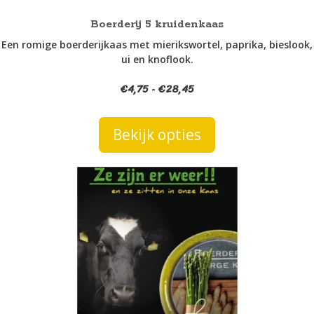
de
productpagina
Boerderij 5 kruidenkaas
Een romige boerderijkaas met mierikswortel, paprika, bieslook,
ui en knoflook.
€
4,75
€
28,45
Prijsklasse:
-
€4,75
tot
Bekijk opties
€28,45
Dit
product
heeft
meerdere
variaties.
Deze
optie
kan