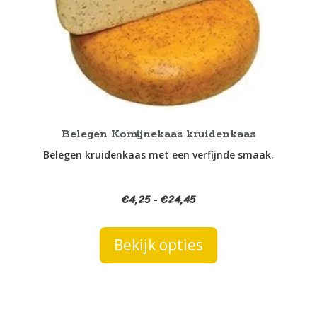
Deze
optie
kan
gekozen
worden
op
de
productpagina
Belegen Komijnekaas kruidenkaas
Belegen kruidenkaas met een verfijnde smaak.
€
4,25
€
24,45
Prijsklasse:
-
€4,25
tot
Bekijk opties
€24,45
Dit
product