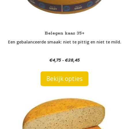
gekozen
worden
op
de
productpagina
Belegen kaas 35+
Een gebalanceerde smaak: niet te pittig en niet te mild.
€
4,75
€
28,45
Prijsklasse:
-
€4,75
tot
Bekijk opties
€28,45
Dit
product
heeft
meerdere
variaties.