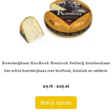
meerdere
variaties.
Deze
optie
kan
gekozen
worden
op
de
productpagina
Boerderijkaas Knoflook Bieslook Selderij kruidenkaas
Een echte boerderijkaas met knoflook, bieslook en selderie.
€
4,75
€
28,45
Prijsklasse:
-
€4,75
tot
Bekijk opties
€28,45