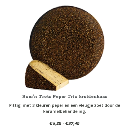
Dit
product
heeft
meerdere
variaties.
Deze
optie
kan
gekozen
worden
op
de
productpagina
Boer’n Trots Peper Trio kruidenkaas
Pittig, met 3 kleuren peper en een vleugje zoet door de
karamelbehandeling.
€
6,25
€
37,45
Prijsklasse:
-
€6,25