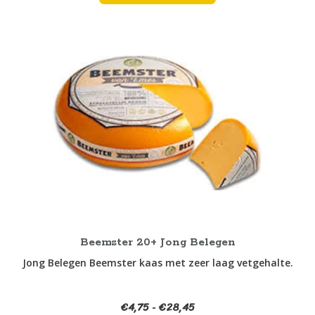
Dit
product
heeft
meerdere
variaties.
Deze
optie
kan
gekozen
worden
op
de
productpagina
Beemster 20+ Jong Belegen
Jong Belegen Beemster kaas met zeer laag vetgehalte.
€
4,75
€
28,45
Prijsklasse:
-