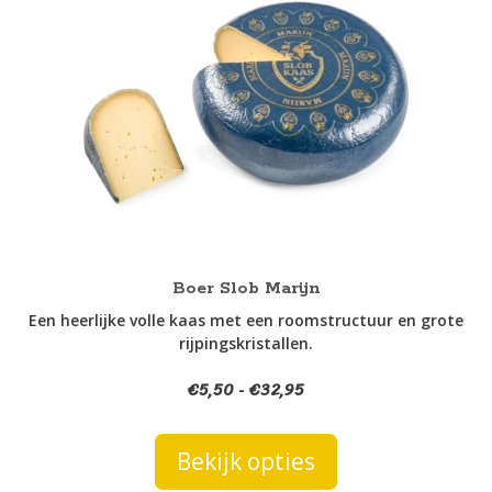
heeft
meerdere
variaties.
Deze
optie
kan
gekozen
worden
op
de
productpagina
Boer Slob Marijn
Een heerlijke volle kaas met een roomstructuur en grote
rijpingskristallen.
€
5,50
€
32,95
Prijsklasse:
-
€5,50
tot
Bekijk opties
€32,95