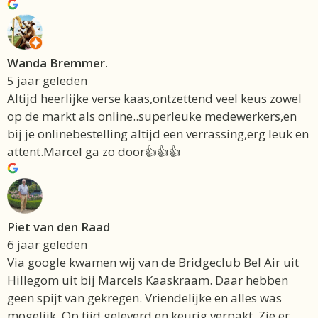
Wanda Bremmer.
5 jaar geleden
Altijd heerlijke verse kaas,ontzettend veel keus zowel
op de markt als online..superleuke medewerkers,en
bij je onlinebestelling altijd een verrassing,erg leuk en
attent.Marcel ga zo door👍👍👍
Piet van den Raad
6 jaar geleden
Via google kwamen wij van de Bridgeclub Bel Air uit
Hillegom uit bij Marcels Kaaskraam. Daar hebben
Item toegevoegd aan winkelwagen.
Afrekenen
€
0,00
0 items -
geen spijt van gekregen. Vriendelijke en alles was
mogelijk. Op tijd geleverd en keurig verpakt. Zie er