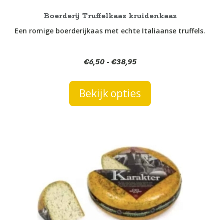
de
productpagina
Boerderij Truffelkaas kruidenkaas
Een romige boerderijkaas met echte Italiaanse truffels.
€
6,50
€
38,95
Prijsklasse:
-
€6,50
tot
Bekijk opties
€38,95
Dit
product
heeft
meerdere
variaties.
Deze
optie
kan
gekozen