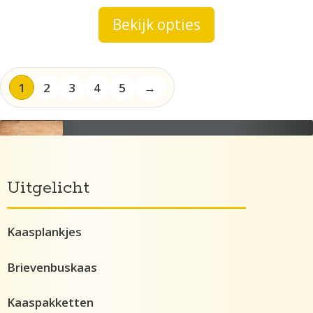
tot
Bekijk opties
€27,45
1
2
3
4
5
→
Uitgelicht
Kaasplankjes
Brievenbuskaas
Kaaspakketten