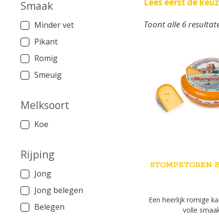
Lees eerst de keu
Smaak
Toont alle 6 resultat
Minder vet
Pikant
Romig
Smeuig
Melksoort
Koe
Rijping
STOMPETOREN 
Jong
Jong belegen
Een heerlijk romige k
Belegen
volle smaa