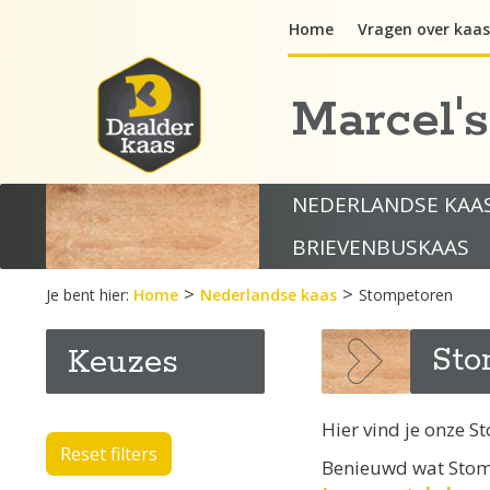
Ga
Home
Vragen over kaas
naar
de
inhoud
Marcel'
NEDERLANDSE KAA
BRIEVENBUSKAAS
>
>
Je bent hier:
Home
Nederlandse kaas
Stompetoren
Sto
Keuzes
Hier vind je onze S
Reset filters
Benieuwd wat Stomp