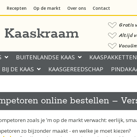
Recepten
Op de markt
Over ons
Contact
Gratis 
s Kaaskraam
Altijd 
Vacuüm 
S
BUITENLANDSE KAAS
KAASPAKKETTEN
BIJ DE KAAS
KAASGEREEDSCHAP
PINDAKA
mpetoren online bestellen – Ver
tompetoren zoals je ’m op de markt verwacht: eerlijk, sma
etoren zo bijzonder maakt - en welke je moet kiezen?