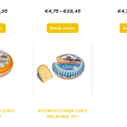
Prijsklasse:
Prijsklasse:
,95
€
4,75
-
€
28,45
€
4,
€4,50
€4,75
tot
tot
es
Bekijk opties
Be
€26,95
€28,45
 JONG
STOMPETOREN JONG
N
BELEGEN 30+