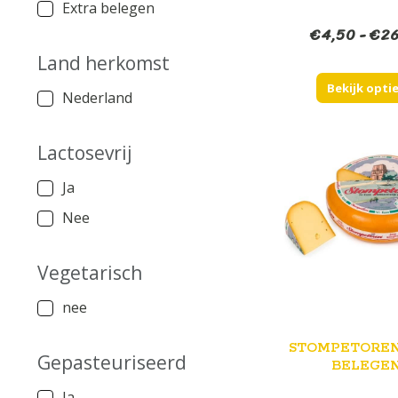
Extra belegen
€
4,50
-
€
26
Land herkomst
Bekijk opti
Nederland
Lactosevrij
Ja
Nee
Vegetarisch
nee
STOMPETOREN
Gepasteuriseerd
BELEGE
Ja