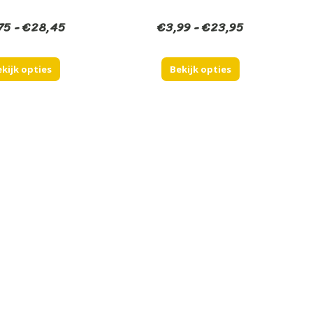
Prijsklasse:
Prijsklasse:
75
-
€
28,45
€
3,99
-
€
23,95
€4,75
€3,99
tot
tot
kijk opties
Bekijk opties
€28,45
€23,95