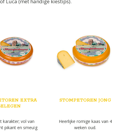
of Luca (met handige kiestips).
ETOREN EXTRA
STOMPETOREN JONG
BELEGEN
 karakter; vol van
Heerlijke romige kaas van 4
cht pikant en smeuïg
weken oud.