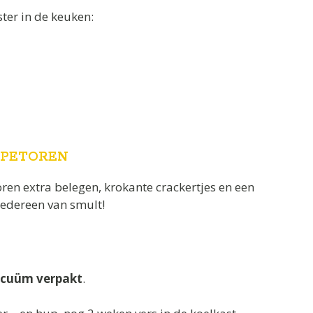
ster in de keuken:
MPETOREN
en extra belegen, krokante crackertjes en een
iedereen van smult!
acuüm verpakt
.