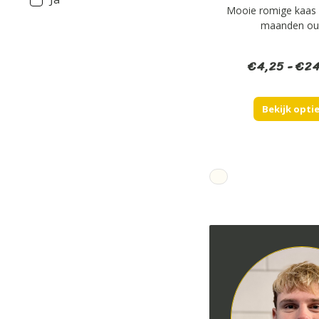
Mooie romige kaas
maanden ou
€
4,25
-
€
24
Bekijk opti