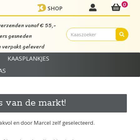
0
mijn account
SHOP
verzenden vanaf € 55,-
vers gesneden
verpakt geleverd
KAASPLANKJES
AS
s van de markt!
akvol en door Marcel zelf geselecteerd.