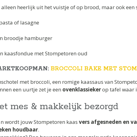
alleen heerlijk uit het vuistje of op brood, maar ook een 
 pasta of lasagne
en broodje hamburger
een kaasfondue met Stompetoren oud
MARKTKOOPMAN:
BROCCOLI BAKE MET STO
schotel met broccoli, een romige kaassaus van Stompetor
innen een uurtje zet je een
ovenklassieker
op tafel waar 
et mes & makkelijk bezorgd
 Dan wordt jouw Stompetoren kaas
vers afgesneden en v
eken houdbaar
.