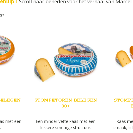
zehulp ↓
S
croll naar beneden voor het verhaal van Marcel 
en
BELEGEN
STOMPETOREN BELEGEN
STOMP
30+
aas met een
Een minder vette kaas met een
Kaas met
k
lekkere smeuïge structuur.
smaak, li