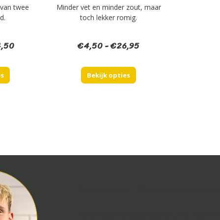
 van twee
Minder vet en minder zout, maar
d.
toch lekker romig.
Prijsklasse:
Prijsklasse:
,50
€
4,50
-
€
26,95
€4,25
€4,50
tot
tot
es
Bekijk opties
€24,50
€26,95
Stompetoren – Wat maakt het nou zo
Luca legt het je graag uit. Hij heeft e