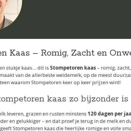
kaas van gegeten – letterlijk.
n Kaas – Romig, Zacht en Onwe
een stukje kaas… dit is
Stompetoren kaas
– romig, zacht,
maakt van de allerbeste weidemelk, op de meest duurzam
eteen waarom Stompetoren keer op keer prijzen wint!
mpetoren kaas zo bijzonder is
elk leveren, grazen en rusten minstens
120 dagen per jaa
er en gelukkiger – en dat proef je terug in de melk en du
geeft Stompetoren kaas die heerlijke romige en volle sm