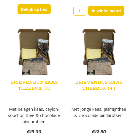
tot
Brievenbus
Bekijk opties
€29,95
In winkelmand
kaas
Theebox
(2.)
aantal
BRIEVENBUS KAAS
BRIEVENBUS KAAS
THEEBOX (3.)
THEEBOX (4.)
Met belegen kaas, ceylon-
Met jonge kaas, jasmijnthee
souchon thee & chocolade
& chocolade pindarotsen.
pindarotsen
€
13,00
€
12,50