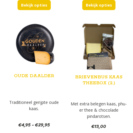
tot
tot
Bekijk opties
€20,99
Bekijk opties
€28,45
OUDE DAALDER
BRIEVENBUS KAAS
THEEBOX (2.)
Traditioneel gerijpte oude
Met extra belegen kaas, phu-
kaas.
er thee & chocolade
pindarotsen.
Prijsklasse:
€
4,95
-
€
29,95
€
13,00
€4,95