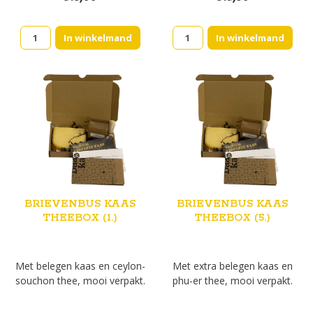
Brievenbus
Brievenbus
In winkelmand
In winkelmand
kaas
kaas
Theebox
theebox
(3.)
(4.)
aantal
aantal
BRIEVENBUS KAAS
BRIEVENBUS KAAS
THEEBOX (1.)
THEEBOX (5.)
Met belegen kaas en ceylon-
Met extra belegen kaas en
souchon thee, mooi verpakt.
phu-er thee, mooi verpakt.