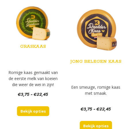
GRASKAAS
JONG BELEGEN KAAS
Romige kaas gemaakt van
de eerste melk van koeien
die weer de wei in zijn!
Een smeuige, romige kaas
Prijsklasse:
met smaak.
€
3,75
-
€
22,45
€3,75
tot
Prijsklas
€
3,75
-
€
22,45
Bekijk opties
€22,45
€3,75
tot
Bekijk opties
€22,45