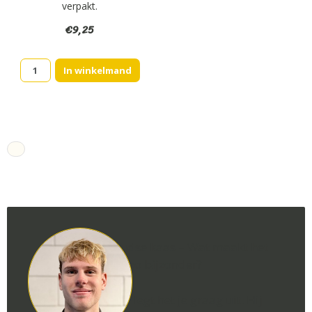
verpakt.
€
9,25
Brievenbus
In winkelmand
kaas
theebox
(6.)
aantal
Goudse kaas – Wat maakt het
nou zo bijzonder?
Luca legt het je graag uit. Hij