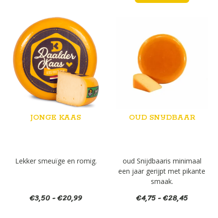
JONGE KAAS
OUD SNIJDBAAR
Lekker smeuïge en romig.
oud Snijdbaaris minimaal
een jaar gerijpt met pikante
smaak.
Prijsklasse:
Prijsklas
€
3,50
-
€
20,99
€
4,75
-
€
28,45
€3,50
€4,75