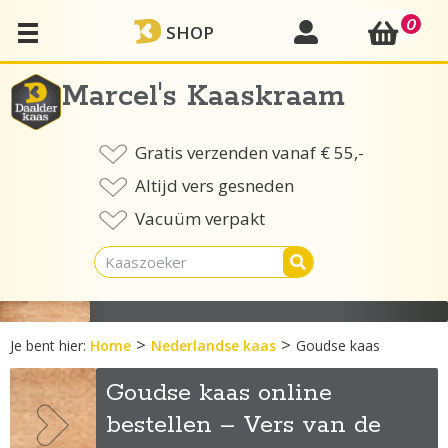
Ga
0
mijn account
SHOP
naar
de
inhoud
Marcel's Kaaskraam
Gratis verzenden vanaf € 55,-
Altijd vers gesneden
Vacuüm verpakt
>
>
Je bent hier:
Home
Nederlandse kaas
Goudse kaas
Goudse kaas online
bestellen – Vers van de