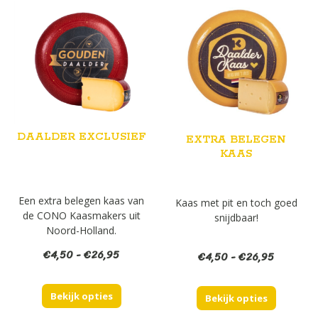
DAALDER EXCLUSIEF
EXTRA BELEGEN
KAAS
Een extra belegen kaas van
Kaas met pit en toch goed
de CONO Kaasmakers uit
snijdbaar!
Noord-Holland.
Prijsklasse:
€
4,50
-
€
26,95
Prijsklas
€
4,50
-
€
26,95
€4,50
€4,50
tot
tot
Bekijk opties
€26,95
Bekijk opties
€26,95