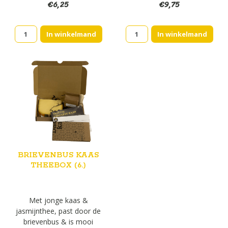
€
6,25
€
9,75
Brievenbus
Brievenbus
In winkelmand
In winkelmand
kaas
kaas
Theebox
Theebox
(1.)
(5.)
aantal
aantal
BRIEVENBUS KAAS
THEEBOX (6.)
Met jonge kaas &
jasmijnthee, past door de
brievenbus & is mooi