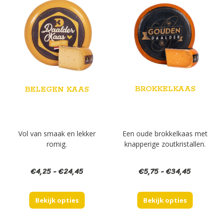
BROKKELKAAS
BELEGEN KAAS
Een oude brokkelkaas met
Vol van smaak en lekker
knapperige zoutkristallen.
romig.
Prijsklas
Prijsklasse:
€
5,75
-
€
34,45
€
4,25
-
€
24,45
€5,75
€4,25
tot
tot
Bekijk opties
€34,45
Bekijk opties
€24,45