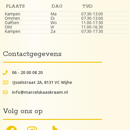
PLAATS
DAG
TIJD
Kampen
Ma
07.30-13.00
Ommen
Di
07.30-13.00
Dalfsen
Wo
11.00-17.30
Olst
Vr
11.00-16.30
Kampen
Za
07.30-17.30
Contactgegevens
06 - 20 00 08 20
062000082
IJsselstraat 2A, 8131 VC Wijhe
google maps lokatie
info@marcelskaaskraam.nl
info@kaaskraam.nl
Volg ons op