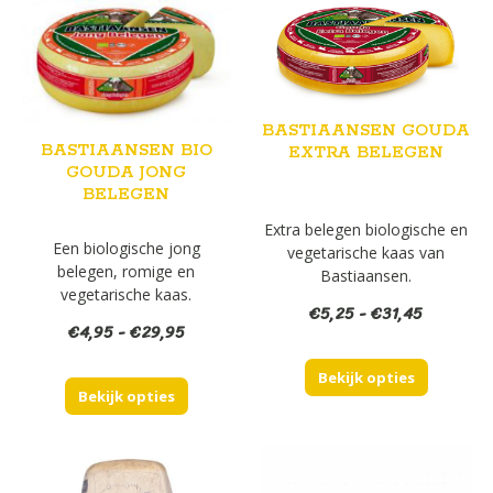
BASTIAANSEN GOUDA
BASTIAANSEN BIO
EXTRA BELEGEN
GOUDA JONG
BELEGEN
Extra belegen biologische en
Een biologische jong
vegetarische kaas van
belegen, romige en
Bastiaansen.
vegetarische kaas.
Prijsklas
€
5,25
-
€
31,45
Prijsklasse:
€
4,95
-
€
29,95
€5,25
€4,95
tot
tot
Bekijk opties
€31,45
Bekijk opties
€29,95