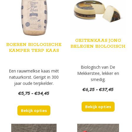
GEITENKAAS JONG
BOEREN BIOLOGISCHE
BELEGEN BIOLOGISCH
KAMPER TERP KAAS
Biologisch van De
Een rauwmelkse kaas mèt
Mekkerstee, lekker en
natuurkorst. Gerijpt in 300
smedig.
jaar oude terpkelder.
Prijsklas
€
6,25
-
€
37,45
Prijsklasse:
€
5,75
-
€
34,45
€6,25
€5,75
tot
tot
Bekijk opties
€37,45
Bekijk opties
€34,45