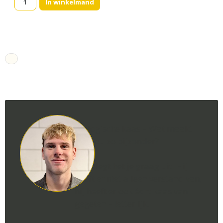
In winkelmand
(5.)
aantal
Biologische kaas – Wat maakt
het nou zo bijzonder?
Luca legt het je graag uit. Hij
heeft er niet alleen verstand van,
hij heeft er ook écht kaas van
gegeten – letterlijk.