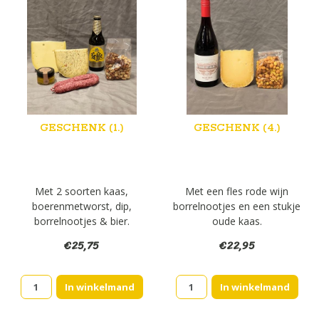
GESCHENK (1.)
GESCHENK (4.)
Met 2 soorten kaas,
Met een fles rode wijn
boerenmetworst, dip,
borrelnootjes en een stukje
borrelnootjes & bier.
oude kaas.
€
25,75
€
22,95
Geschenk
Geschenk
In winkelmand
In winkelmand
(1.)
(4.)
aantal
aantal