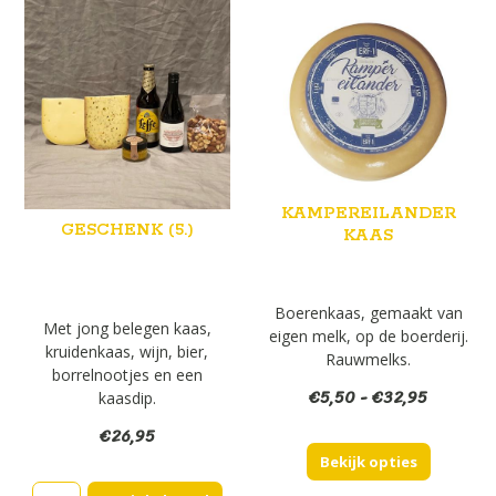
KAMPEREILANDER
GESCHENK (5.)
KAAS
Boerenkaas, gemaakt van
Met jong belegen kaas,
eigen melk, op de boerderij.
kruidenkaas, wijn, bier,
Rauwmelks.
borrelnootjes en een
Prijsklas
€
5,50
-
€
32,95
kaasdip.
€5,50
€
26,95
tot
Bekijk opties
€32,95
Geschenk