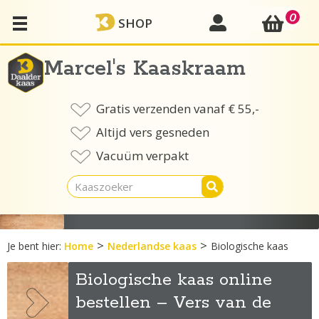
Ga
0
mijn account
SHOP
naar
de
inhoud
Marcel's Kaaskraam
Gratis verzenden vanaf € 55,-
Altijd vers gesneden
Vacuüm verpakt
>
>
Je bent hier:
Home
Nederlandse kaas
Biologische kaas
Biologische kaas online
bestellen – Vers van de