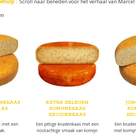
zehulp ↓
S
croll naar beneden voor het verhaal van Marcel 
en
JNEKAAS
EXTRA BELEGEN
JON
AAS
KOMIJNEKAAS
KO
KRUIDENKAAS
KR
s met een
Een pittige kruidenkaas met een
Een kruid
ak.
nootachtige smaak van komijn
met komijn