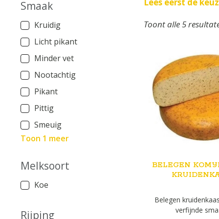
Lees eerst de keu
Smaak
Toont alle 5 resultat
Kruidig
Licht pikant
Minder vet
Nootachtig
Pikant
Pittig
Smeuig
Toon 1 meer
Melksoort
BELEGEN KOMI
KRUIDENK
Koe
Belegen kruidenkaa
verfijnde sma
Rijping