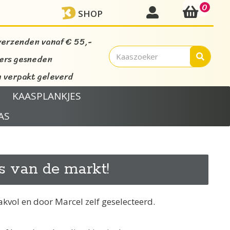
0
mijn account
SHOP
verzenden vanaf € 55,-
vers gesneden
verpakt geleverd
KAASPLANKJES
AS
s van de markt!
akvol en door Marcel zelf geselecteerd.