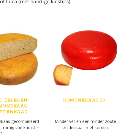
of Luca (met handige kiestips).
G BELEGEN
KOMIJNEKAAS 35+
MIJNEKAAS
UIDENKAAS
enkaas gecombineerd
Minder vet en een minder zoute
, romig van karakter
kruidenkaas met komijn.