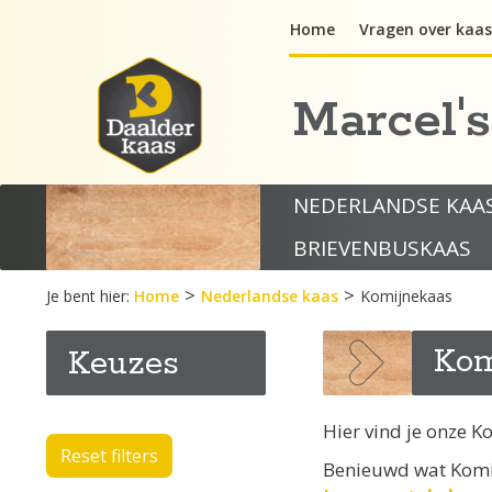
Ga
Home
Vragen over kaas
naar
de
inhoud
Marcel'
NEDERLANDSE KAA
BRIEVENBUSKAAS
>
>
Je bent hier:
Home
Nederlandse kaas
Komijnekaas
Kom
Keuzes
Hier vind je onze K
Reset filters
Benieuwd wat Komij