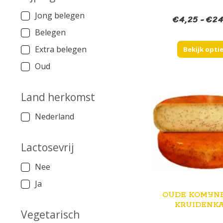
Jong belegen
€
4,25
-
€
24
Belegen
Extra belegen
Bekijk opti
Oud
Land herkomst
Nederland
Lactosevrij
Nee
Ja
OUDE KOMIJN
KRUIDENK
Vegetarisch