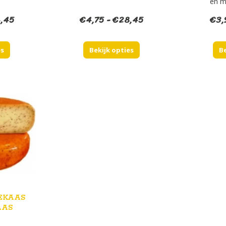
en m
Prijsklasse:
Prijsklasse:
,45
€
4,75
-
€
28,45
€
3,
€4,25
€4,75
tot
tot
es
Bekijk opties
Be
€24,45
€28,45
EKAAS
AAS