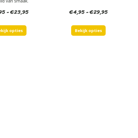
ild van smaak.
Prijsklasse:
Prijsklasse:
95
-
€
23,95
€
4,95
-
€
29,95
€3,95
€4,95
tot
tot
kijk opties
Bekijk opties
€23,95
€29,95