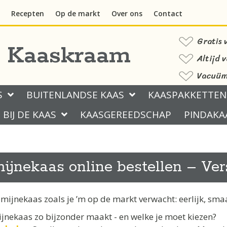
Recepten
Op de markt
Over ons
Contact
Gratis 
s Kaaskraam
Altijd 
Vacuüm 
S
BUITENLANDSE KAAS
KAASPAKKETTEN
BIJ DE KAAS
KAASGEREEDSCHAP
PINDAKA
ijnekaas online bestellen – Ver
omijnekaas zoals je ’m op de markt verwacht: eerlijk, sma
nekaas zo bijzonder maakt - en welke je moet kiezen?