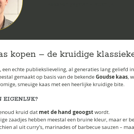
kaas van gegeten – letterlijk.
s kopen – de kruidige klassieke
, een echte publiekslieveling, al generaties lang geliefd 
eestal gemaakt op basis van de bekende
Goudse kaas
, 
romige, smeuïge kaas met een heerlijke kruidige bite.
 EIGENLIJK?
wenoud kruid dat
met de hand geoogst
wordt.
ige zaadjes hebben meestal een bruine kleur, maar er bes
chien al uit curry’s, marinades of barbecue sauzen – maar 