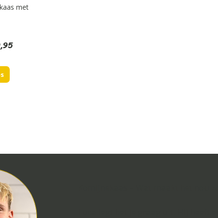
nkaas met
Prijsklasse:
,95
€4,95
tot
es
€29,95
Komijnekaas – Wat maakt het nou zo
Luca legt het je graag uit. Hij heeft e