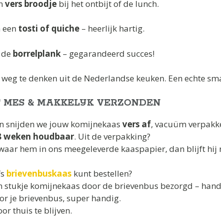
en
vers broodje
bij het ontbijt of de lunch.
n een
tosti of quiche
– heerlijk hartig.
j de
borrelplank
– gegarandeerd succes!
t weg te denken uit de Nederlandse keuken. Een echte s
 MES & MAKKELIJK VERZONDEN
dan snijden we jouw komijnekaas
vers af
, vacuüm verpakke
8 weken houdbaar
. Uit de verpakking?
ar hem in ons meegeleverde kaaspapier, dan blijft hij n
fs
brievenbuskaas
kunt bestellen?
n stukje komijnekaas door de brievenbus bezorgd – handig
or je brievenbus, super handig.
oor thuis te blijven.