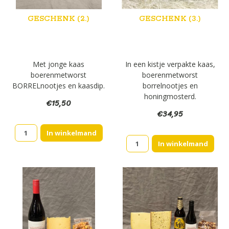
GESCHENK (2.)
GESCHENK (3.)
Met jonge kaas
In een kistje verpakte kaas,
boerenmetworst
boerenmetworst
BORRELnootjes en kaasdip.
borrelnootjes en
honingmosterd.
€
15,50
€
34,95
Geschenk
In winkelmand
Geschenk
(2.)
In winkelmand
(3.)
aantal
aantal