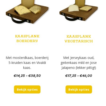
KAASPLANK
KAASPLANK
BOERDERIJ
VEGETARISCH
Met mosterdkaas, boerderij
Met Jerseykaas oud,
5-kruiden kaas en Vivaldi
geitenkaas mild en Jose
kaas.
Jalapeno (lekker pittig!)
Prijsklasse:
Prijsklas
€
14,25
-
€
38,50
€
17,25
-
€
46,00
€14,25
€17,25
tot
tot
Bekijk opties
€38,50
Bekijk opties
€46,00