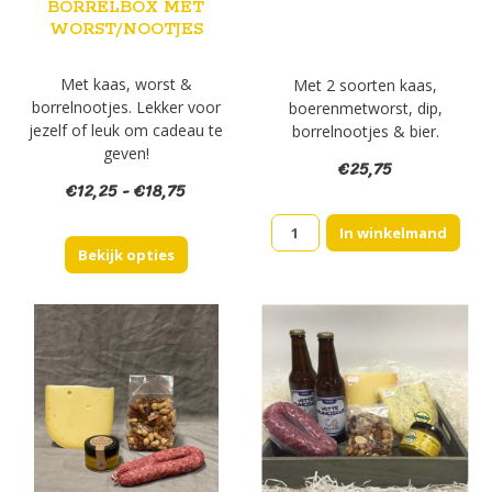
BORRELBOX MET
WORST/NOOTJES
Met kaas, worst &
Met 2 soorten kaas,
borrelnootjes. Lekker voor
boerenmetworst, dip,
jezelf of leuk om cadeau te
borrelnootjes & bier.
geven!
€
25,75
Prijsklasse:
€
12,25
-
€
18,75
€12,25
Geschenk
tot
In winkelmand
(1.)
Bekijk opties
€18,75
aantal