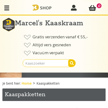
Ga
0
mijn account
SHOP
naar
de
inhoud
Marcel's Kaaskraam
Gratis verzenden vanaf € 55,-
Altijd vers gesneden
Vacuüm verpakt
>
Je bent hier:
Home
Kaaspakketten
Kaaspakketten