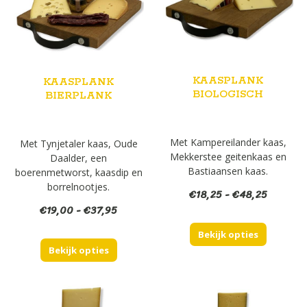
KAASPLANK
KAASPLANK
BIOLOGISCH
BIERPLANK
Met Kampereilander kaas,
Met Tynjetaler kaas, Oude
Mekkerstee geitenkaas en
Daalder, een
Bastiaansen kaas.
boerenmetworst, kaasdip en
borrelnootjes.
Prijsklas
€
18,25
-
€
48,25
€18,25
Prijsklasse:
€
19,00
-
€
37,95
tot
€19,00
Bekijk opties
€48,25
tot
Bekijk opties
€37,95