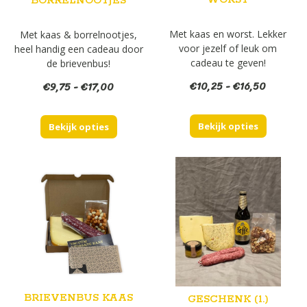
BORRELNOOTJES
Met kaas en worst. Lekker
Met kaas & borrelnootjes,
voor jezelf of leuk om
heel handig een cadeau door
cadeau te geven!
de brievenbus!
Prijsklas
€
10,25
-
€
16,50
Prijsklasse:
€
9,75
-
€
17,00
€10,25
€9,75
tot
tot
Bekijk opties
€16,50
Bekijk opties
€17,00
BRIEVENBUS KAAS
GESCHENK (1.)