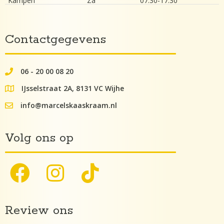
Kampen
Za
07.30-17.30
Contactgegevens
06 - 20 00 08 20
062000082
IJsselstraat 2A, 8131 VC Wijhe
google maps lokatie
info@marcelskaaskraam.nl
info@kaaskraam.nl
Volg ons op
Review ons