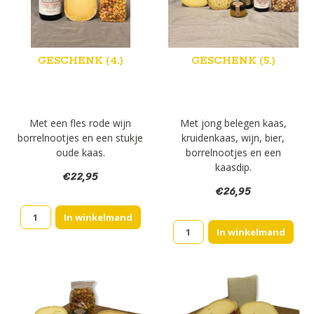
GESCHENK (4.)
GESCHENK (5.)
Met een fles rode wijn
Met jong belegen kaas,
borrelnootjes en een stukje
kruidenkaas, wijn, bier,
oude kaas.
borrelnootjes en een
kaasdip.
€
22,95
€
26,95
Geschenk
In winkelmand
Geschenk
(4.)
In winkelmand
(5.)
aantal
aantal