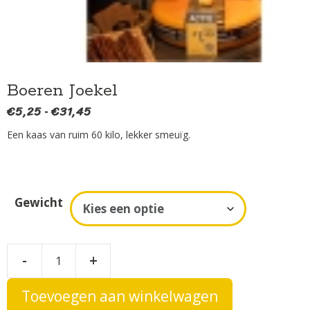
Boeren Joekel
€
5,25
€
31,45
Prijsklasse:
-
€5,25
Een kaas van ruim 60 kilo, lekker smeuïg.
tot
€31,45
A
Gewicht
l
t
e
Boeren
-
+
r
Joekel
n
aantal
Toevoegen aan winkelwagen
a