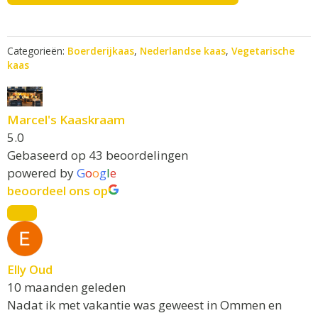
t
i
v
Categorieën:
Boerderijkaas
,
Nederlandse kaas
,
Vegetarische
e
kaas
:
Marcel's Kaaskraam
5.0
Gebaseerd op 43 beoordelingen
powered by
G
o
o
g
l
e
beoordeel ons op
Elly Oud
10 maanden geleden
Nadat ik met vakantie was geweest in Ommen en