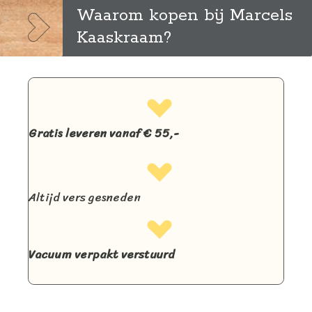
kan
Waarom kopen bij Marcels
gekozen
Kaaskraam?
worden
op
de
productpag
Gratis leveren vanaf € 55,-
Altijd vers gesneden
Vacuum verpakt verstuurd