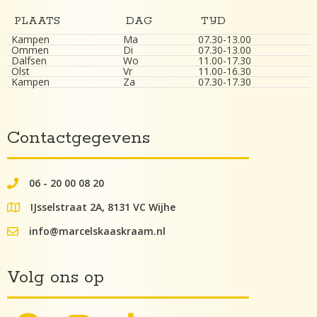
PLAATS
DAG
TIJD
Kampen
Ma
07.30-13.00
Ommen
Di
07.30-13.00
Dalfsen
Wo
11.00-17.30
Olst
Vr
11.00-16.30
Kampen
Za
07.30-17.30
Contactgegevens
06 - 20 00 08 20
062000082
IJsselstraat 2A, 8131 VC Wijhe
google maps lokatie
info@marcelskaaskraam.nl
info@kaaskraam.nl
Volg ons op