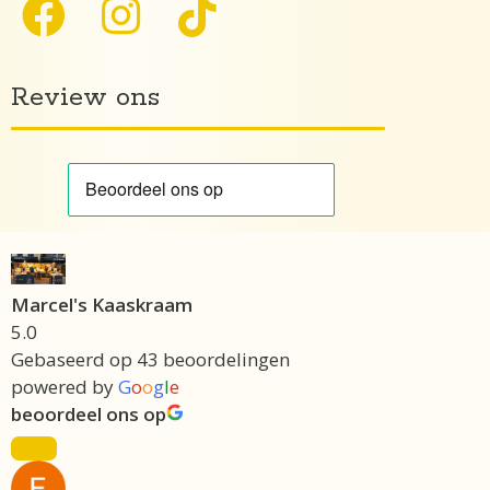
Review ons
Marcel's Kaaskraam
5.0
Gebaseerd op 43 beoordelingen
powered by
G
o
o
g
l
e
beoordeel ons op