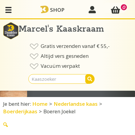
Ga
0
mijn account
SHOP
naar
de
inhoud
Marcel's Kaaskraam
Gratis verzenden vanaf € 55,-
Altijd vers gesneden
Vacuüm verpakt
Je bent hier:
Home
>
Nederlandse kaas
>
Boerderijkaas
>
Boeren Joekel
🔍