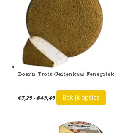
Boer’n Trots Geitenkaas Fenegriek
Prijsklasse:
Dit
Bekijk opties
€
7,25
€
43,45
-
€7,25
product
tot
heeft
€43,45
meerdere
variaties.
Deze