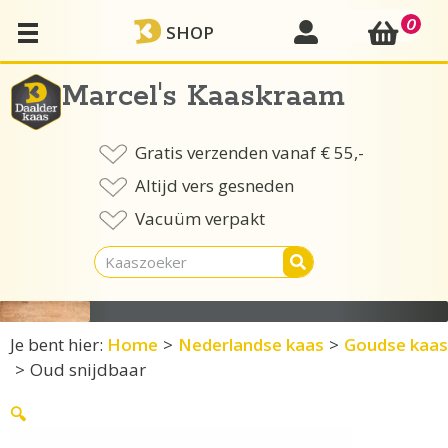
Ga
0
mijn account
SHOP
naar
de
inhoud
Marcel's Kaaskraam
Gratis verzenden vanaf € 55,-
Altijd vers gesneden
Vacuüm verpakt
Je bent hier:
Home
>
Nederlandse kaas
>
Goudse kaas
>
Oud snijdbaar
🔍