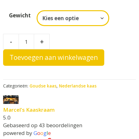
A
Gewicht
l
t
e
Oud
-
+
r
snijdbaar
n
aantal
Toevoegen aan winkelwagen
a
t
i
v
Categorieën:
Goudse kaas
,
Nederlandse kaas
e
:
Marcel's Kaaskraam
5.0
Gebaseerd op 43 beoordelingen
powered by
G
o
o
g
l
e