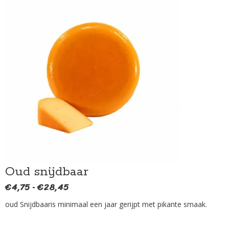
Oud snijdbaar
€
4,75
€
28,45
Prijsklasse:
-
€4,75
oud Snijdbaaris minimaal een jaar gerijpt met pikante smaak.
tot
€28,45