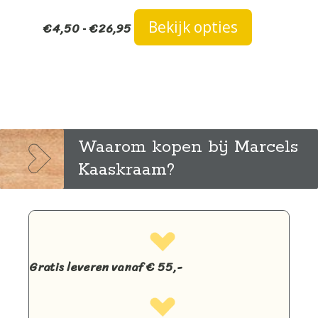
Prijsklasse:
Dit
Bekijk opties
€
4,50
€
26,95
-
€4,50
product
tot
heeft
€26,95
meerdere
variaties.
Deze
optie
kan
Waarom kopen bij Marcels
gekozen
Kaaskraam?
worden
op
de
productpag
Gratis leveren vanaf € 55,-