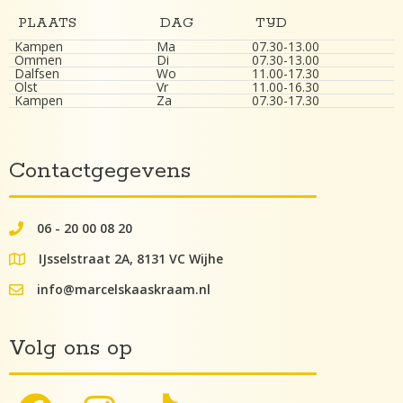
PLAATS
DAG
TIJD
Kampen
Ma
07.30-13.00
Ommen
Di
07.30-13.00
Dalfsen
Wo
11.00-17.30
Olst
Vr
11.00-16.30
Kampen
Za
07.30-17.30
Contactgegevens
06 - 20 00 08 20
062000082
IJsselstraat 2A, 8131 VC Wijhe
google maps lokatie
info@marcelskaaskraam.nl
info@kaaskraam.nl
Volg ons op