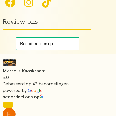
Review ons
Marcel's Kaaskraam
5.0
Gebaseerd op 43 beoordelingen
powered by
G
o
o
g
l
e
beoordeel ons op