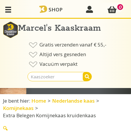
Ga
0
mijn account
SHOP
naar
de
inhoud
Marcel's Kaaskraam
Gratis verzenden vanaf € 55,-
Altijd vers gesneden
Vacuüm verpakt
Je bent hier:
Home
>
Nederlandse kaas
>
Komijnekaas
>
Extra Belegen Komijnekaas kruidenkaas
🔍