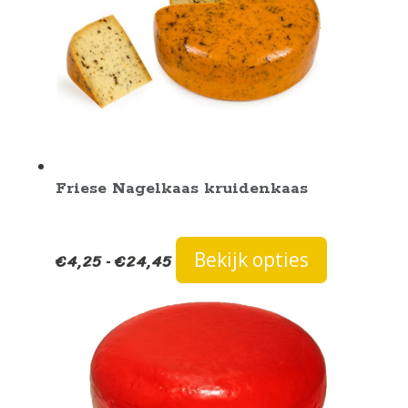
Friese Nagelkaas kruidenkaas
Prijsklasse:
Dit
Bekijk opties
€
4,25
€
24,45
-
€4,25
product
tot
heeft
€24,45
meerdere
variaties.
Deze
optie
kan