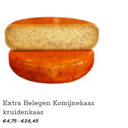
Extra Belegen Komijnekaas
kruidenkaas
€
4,75
€
28,45
Prijsklasse:
-
€4,75