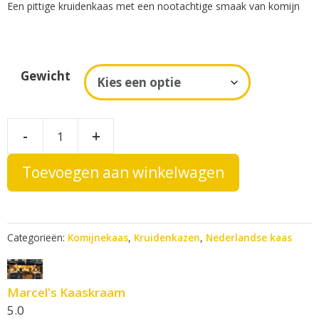
Een pittige kruidenkaas met een nootachtige smaak van komijn
tot
€28,45
A
Gewicht
l
t
e
Extra
-
+
r
Belegen
n
Komijnekaas
Toevoegen aan winkelwagen
a
t
kruidenkaas
i
aantal
v
Categorieën:
Komijnekaas
,
Kruidenkazen
,
Nederlandse kaas
e
:
Marcel's Kaaskraam
5.0