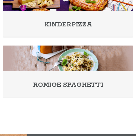
op
de
productpag
KINDERPIZZA
ROMIGE SPAGHETTI