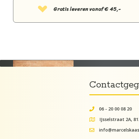
Gratis leveren vanaf € 45,-
Contactge
06 - 20 00 08 20
062000082
IJsselstraat 2A, 8
google maps lokati
info@marcelskaas
info@kaaskraam.nl