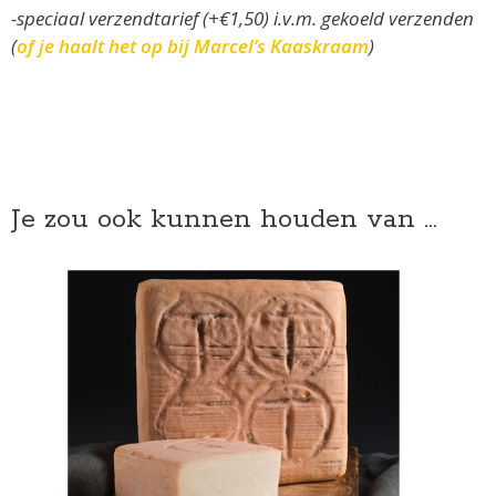
-speciaal verzendtarief (+€1,50) i.v.m. gekoeld verzenden
(
of je haalt het op bij Marcel’s Kaaskraam
)
Je zou ook kunnen houden van …