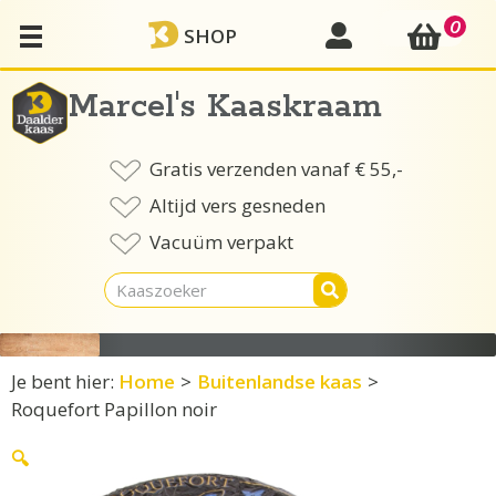
Ga
0
mijn account
SHOP
naar
de
inhoud
Marcel's Kaaskraam
Gratis verzenden vanaf € 55,-
Altijd vers gesneden
Vacuüm verpakt
Je bent hier:
Home
>
Buitenlandse kaas
>
Roquefort Papillon noir
🔍