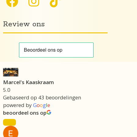
Review ons
Marcel's Kaaskraam
5.0
Gebaseerd op 43 beoordelingen
powered by
G
o
o
g
l
e
beoordeel ons op