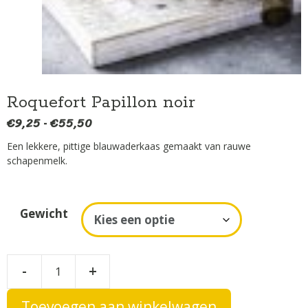
Roquefort Papillon noir
€
9,25
€
55,50
Prijsklasse:
-
€9,25
Een lekkere, pittige blauwaderkaas gemaakt van rauwe
tot
schapenmelk.
€55,50
A
Gewicht
l
t
e
Roquefort
-
+
r
Papillon
n
noir
Toevoegen aan winkelwagen