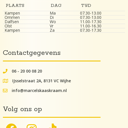
PLAATS
DAG
TIJD
Kampen
Ma
07.30-13.00
Ommen
Di
07.30-13.00
Dalfsen
Wo
11.00-17.30
Olst
Vr
11.00-16.30
Kampen
Za
07.30-17.30
Contactgegevens
06 - 20 00 08 20
062000082
IJsselstraat 2A, 8131 VC Wijhe
google maps lokatie
info@marcelskaaskraam.nl
info@kaaskraam.nl
Volg ons op