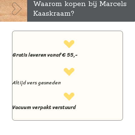
kan
Waarom kopen bij Marcels
gekozen
Kaaskraam?
worden
op
de
productpag
Gratis leveren vanaf € 55,-
Altijd vers gesneden
Vacuum verpakt verstuurd