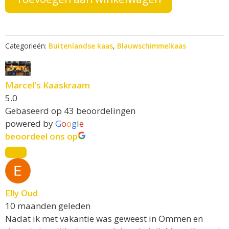
a
t
aantal
i
v
Categorieën:
Buitenlandse kaas
,
Blauwschimmelkaas
e
:
Marcel's Kaaskraam
5.0
Gebaseerd op 43 beoordelingen
powered by
G
o
o
g
l
e
beoordeel ons op
Elly Oud
10 maanden geleden
Nadat ik met vakantie was geweest in Ommen en