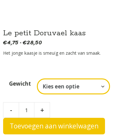
Le petit Doruvael kaas
€
4,75
€
28,50
Prijsklasse:
-
€4,75
Het jonge kaasje is smeuïg en zacht van smaak.
tot
€28,50
A
Gewicht
l
t
e
Le
-
+
r
petit
n
Doruvael
Toevoegen aan winkelwagen
a
t
kaas