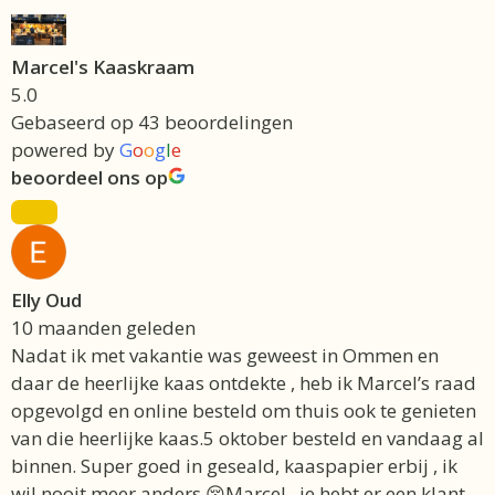
Marcel's Kaaskraam
5.0
Gebaseerd op 43 beoordelingen
powered by
G
o
o
g
l
e
beoordeel ons op
Elly Oud
10 maanden geleden
Nadat ik met vakantie was geweest in Ommen en
daar de heerlijke kaas ontdekte , heb ik Marcel’s raad
opgevolgd en online besteld om thuis ook te genieten
van die heerlijke kaas.5 oktober besteld en vandaag al
binnen. Super goed in geseald, kaaspapier erbij , ik
wil nooit meer anders 😚Marcel , je hebt er een klant