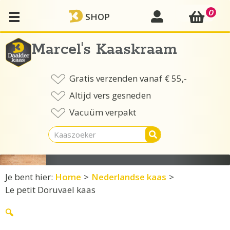
Ga
0
mijn account
SHOP
naar
de
inhoud
Marcel's Kaaskraam
Gratis verzenden vanaf € 55,-
Altijd vers gesneden
Vacuüm verpakt
Je bent hier:
Home
>
Nederlandse kaas
>
Le petit Doruvael kaas
🔍