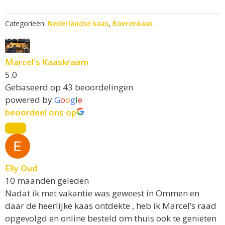
i
aantal
v
Categorieën:
Nederlandse kaas
,
Boerenkaas
e
:
Marcel's Kaaskraam
5.0
Gebaseerd op 43 beoordelingen
powered by
G
o
o
g
l
e
beoordeel ons op
Elly Oud
10 maanden geleden
Nadat ik met vakantie was geweest in Ommen en
daar de heerlijke kaas ontdekte , heb ik Marcel’s raad
opgevolgd en online besteld om thuis ook te genieten