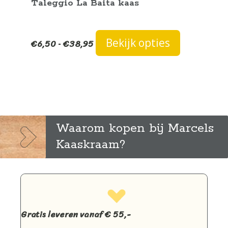
Taleggio La Baita kaas
Prijsklasse:
Dit
Bekijk opties
€
6,50
€
38,95
-
€6,50
product
tot
heeft
€38,95
meerdere
variaties.
Deze
optie
kan
Waarom kopen bij Marcels
gekozen
Kaaskraam?
worden
op
de
productpag
Gratis leveren vanaf € 55,-