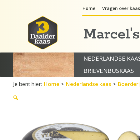
Ga
Home
Vragen over kaas
naar
de
inhoud
Marcel'
NEDERLANDSE KAA
BRIEVENBUSKAAS
Je bent hier:
Home
>
Nederlandse kaas
>
Boerderi
🔍