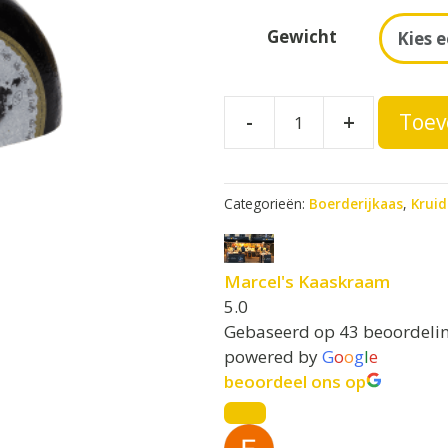
A
Gewicht
l
t
e
Boerderij
-
+
Toev
r
Truffelkaas
n
kruidenkaas
a
t
aantal
Categorieën:
Boerderijkaas
,
Krui
i
v
e
Marcel's Kaaskraam
:
5.0
Gebaseerd op 43 beoordeli
powered by
G
o
o
g
l
e
beoordeel ons op