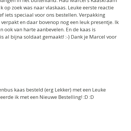
tvangen in het buitenland. Had Marcel's Kaaskraam
k op zoek was naar vlaskaas. Leuke eerste reactie
ef iets speciaal voor ons bestellen. Verpakking
 verpakt en daar bovenop nog een leuk presentje. Ik
 ook van harte aanbevelen. En de kaas is
 is al bijna soldaat gemaakt! :-) Dank je Marcel voor
venbus kaas besteld (erg Lekker) met een Leuke
eerde ik met een Nieuwe Bestelling! :D :D