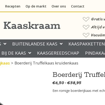
Recepten
Op de markt
Over ons
Contact
Gratis 
s Kaaskraam
Altijd 
Vacuüm 
S
BUITENLANDSE KAAS
KAASPAKKETTEN
BIJ DE KAAS
KAASGEREEDSCHAP
PINDAKA
jkaas
>
Boerderij Truffelkaas kruidenkaas
Boerderij Truff
€
6,50
€
38,95
Prijsklasse:
-
€6,50
Een romige boerderijkaas met echte
tot
€38,95