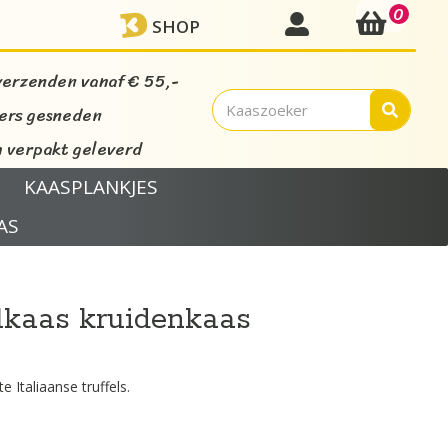
0
mijn account
SHOP
verzenden vanaf € 55,-
vers gesneden
verpakt geleverd
KAASPLANKJES
AS
elkaas kruidenkaas
 Italiaanse truffels.