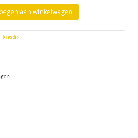
oegen aan winkelwagen
s
,
Kaasdip
ngen