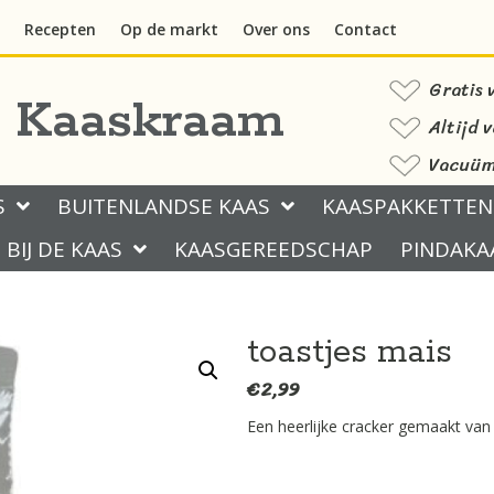
Recepten
Op de markt
Over ons
Contact
Gratis 
s Kaaskraam
Altijd 
Vacuüm 
S
BUITENLANDSE KAAS
KAASPAKKETTEN
BIJ DE KAAS
KAASGEREEDSCHAP
PINDAKA
toastjes mais
€
2,99
Een heerlijke cracker gemaakt van