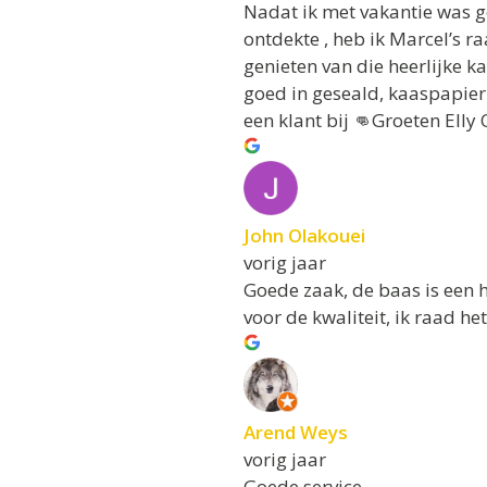
Nadat ik met vakantie was 
ontdekte , heb ik Marcel’s r
genieten van die heerlijke k
goed in geseald, kaaspapier e
een klant bij 👊Groeten Elly
John Olakouei
vorig jaar
Goede zaak, de baas is een h
voor de kwaliteit, ik raad het
Arend Weys
vorig jaar
Goede service