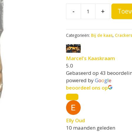
toastjes
A
-
+
Toev
l
mais
t
aantal
e
Categorieën:
Bij de kaas
,
Cracker
r
n
a
Marcel's Kaaskraam
t
5.0
i
Gebaseerd op 43 beoordeli
v
powered by
G
o
o
g
l
e
e
beoordeel ons op
:
Elly Oud
10 maanden geleden