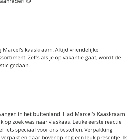
aanrader! 😃
ij Marcel’s kaaskraam. Altijd vriendelijke
ortiment. Zelfs als je op vakantie gaat, wordt de
stic gedaan.
tvangen in het buitenland. Had Marcel's Kaaskraam
k op zoek was naar vlaskaas. Leuke eerste reactie
ef iets speciaal voor ons bestellen. Verpakking
 verpakt en daar bovenop nog een leuk presentje. Ik