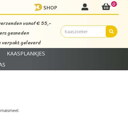
0
mijn account
SHOP
verzenden vanaf € 55,-
vers gesneden
verpakt geleverd
KAASPLANKJES
AS
 maismeel.