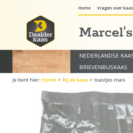
Ga
Home
Vragen over kaas
naar
de
inhoud
Marcel'
NEDERLANDSE KAA
BRIEVENBUSKAAS
Je bent hier:
Home
>
Bij de kaas
>
toastjes mais