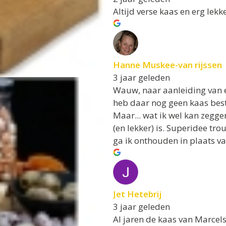
Altijd verse kaas en erg lekk
Hanne Muskee-van rijssen
3 jaar geleden
Wauw, naar aanleiding van e
heb daar nog geen kaas best
Maar... wat ik wel kan zegg
(en lekker) is. Superidee t
ga ik onthouden in plaats va
Jet Hetebrij
3 jaar geleden
Al jaren de kaas van Marcels