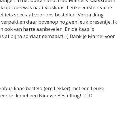
tvangen in het buitenland. Had Marcel's Kaaskraam
k op zoek was naar vlaskaas. Leuke eerste reactie
ef iets speciaal voor ons bestellen. Verpakking
 verpakt en daar bovenop nog een leuk presentje. Ik
 ook van harte aanbevelen. En de kaas is
 is al bijna soldaat gemaakt! :-) Dank je Marcel voor
venbus kaas besteld (erg Lekker) met een Leuke
eerde ik met een Nieuwe Bestelling! :D :D