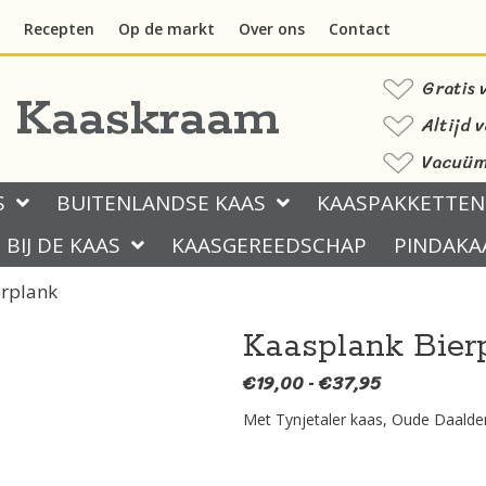
Recepten
Op de markt
Over ons
Contact
Gratis 
s Kaaskraam
Altijd 
Vacuüm 
S
BUITENLANDSE KAAS
KAASPAKKETTEN
BIJ DE KAAS
KAASGEREEDSCHAP
PINDAKA
erplank
Kaasplank Bier
€
19,00
€
37,95
Prijsklasse:
-
€19,00
Met Tynjetaler kaas, Oude Daalde
tot
€37,95