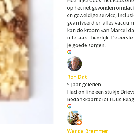
Heerlijke doos met kaas on
op het net gevonden omdat i
en geweldige service, inclusi
gearriveerd en alles vacuum
kan de kraam van Marcel dan
uiteraard heerlijk. De eerste
je goede zorgen.
Ron Dat
5 jaar geleden
Had on line een stukje Brie
Bedankkaart erbij! Dus Reag
Wanda Bremmer.