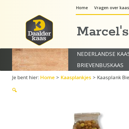
Ga
Home
Vragen over kaas
naar
de
inhoud
Marcel'
NEDERLANDSE KAA
BRIEVENBUSKAAS
Je bent hier:
Home
>
Kaasplankjes
>
Kaasplank Bi
🔍