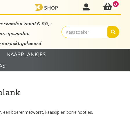
0
mijn account
SHOP
verzenden vanaf € 55,-
vers gesneden
verpakt geleverd
KAASPLANKJES
AS
plank
r, een boerenmetworst, kaasdip en borrelnootjes.