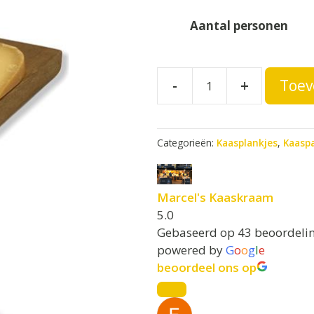
A
Aantal personen
l
t
e
Kaasplank
-
+
Toev
r
Bierplank
n
aantal
a
t
Categorieën:
Kaasplankjes
,
Kaasp
i
v
e
Marcel's Kaaskraam
:
5.0
Gebaseerd op 43 beoordeli
powered by
G
o
o
g
l
e
beoordeel ons op