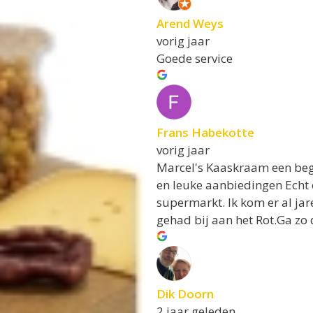
Arend Weys
vorig jaar
Goede service
Frans Habekotte
vorig jaar
Marcel's Kaaskraam een beg
en leuke aanbiedingen Echt 
supermarkt. Ik kom er al jar
gehad bij aan het Rot.Ga zo
Dik Doorn
2 jaar geleden