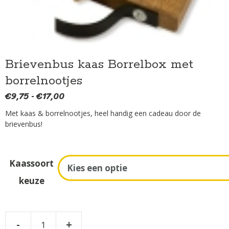
Brievenbus kaas Borrelbox met
borrelnootjes
€
9,75
€
17,00
Prijsklasse:
-
€9,75
Met kaas & borrelnootjes, heel handig een cadeau door de
tot
brievenbus!
€17,00
A
Kaassoort
l
keuze
t
e
r
Brievenbus
n
-
+