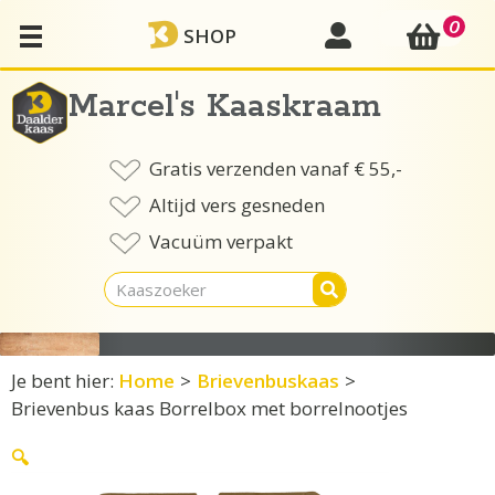
Ga
0
mijn account
SHOP
naar
de
inhoud
Marcel's Kaaskraam
Gratis verzenden vanaf € 55,-
Altijd vers gesneden
Vacuüm verpakt
Je bent hier:
Home
>
Brievenbuskaas
>
Brievenbus kaas Borrelbox met borrelnootjes
🔍