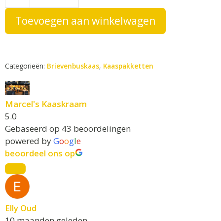
kaas
a
t
Borrelbox
Toevoegen aan winkelwagen
i
met
v
borrelnootjes
e
aantal
:
Categorieën:
Brievenbuskaas
,
Kaaspakketten
Marcel's Kaaskraam
5.0
Gebaseerd op 43 beoordelingen
powered by
G
o
o
g
l
e
beoordeel ons op
Elly Oud
10 maanden geleden