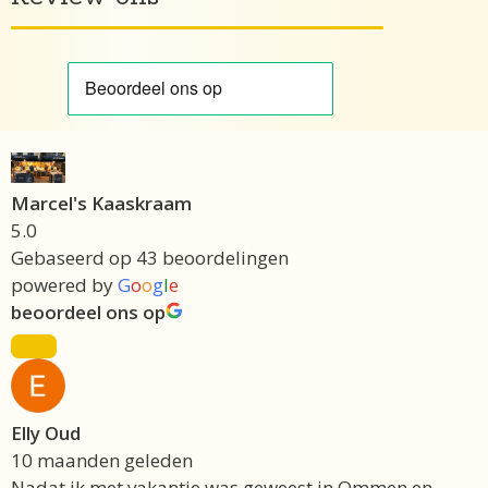
Marcel's Kaaskraam
5.0
Gebaseerd op 43 beoordelingen
powered by
G
o
o
g
l
e
beoordeel ons op
Elly Oud
10 maanden geleden
Nadat ik met vakantie was geweest in Ommen en