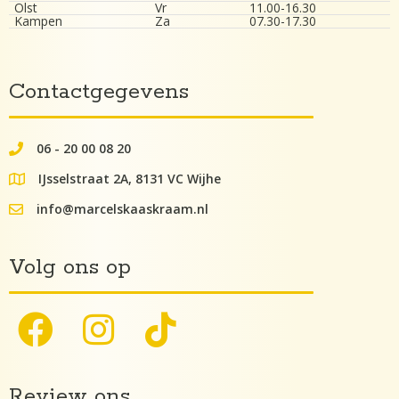
Olst
Vr
11.00-16.30
Kampen
Za
07.30-17.30
Contactgegevens
06 - 20 00 08 20
062000082
IJsselstraat 2A, 8131 VC Wijhe
google maps lokatie
info@marcelskaaskraam.nl
info@kaaskraam.nl
Volg ons op
Review ons