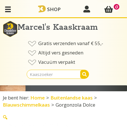
Ga
0
mijn account
SHOP
naar
de
inhoud
Marcel's Kaaskraam
Gratis verzenden vanaf € 55,-
Altijd vers gesneden
Vacuüm verpakt
Je bent hier:
Home
>
Buitenlandse kaas
>
Blauwschimmelkaas
>
Gorgonzola Dolce
🔍