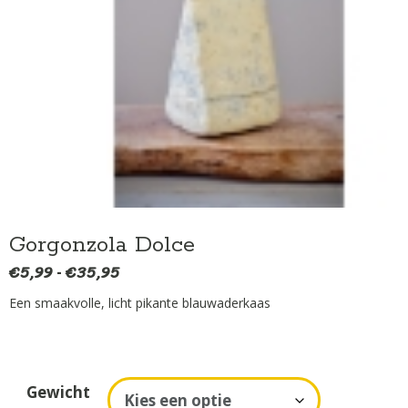
Gorgonzola Dolce
€
5,99
€
35,95
Prijsklasse:
-
€5,99
Een smaakvolle, licht pikante blauwaderkaas
tot
€35,95
A
Gewicht
l