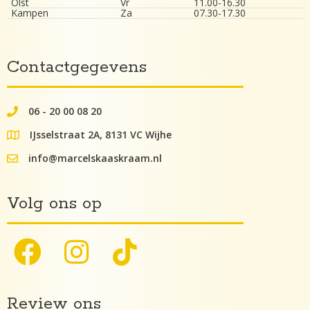
Olst
Vr
11.00-16.30
Kampen
Za
07.30-17.30
Contactgegevens
06 - 20 00 08 20
062000082
IJsselstraat 2A, 8131 VC Wijhe
google maps lokatie
info@marcelskaaskraam.nl
info@kaaskraam.nl
Volg ons op
Review ons