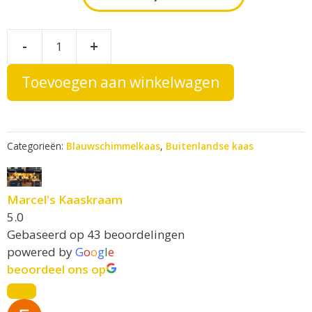
t
e
Gorgonzola
-
+
r
Dolce
n
aantal
Toevoegen aan winkelwagen
a
t
i
v
Categorieën:
Blauwschimmelkaas
,
Buitenlandse kaas
e
:
Marcel's Kaaskraam
5.0
Gebaseerd op 43 beoordelingen
powered by
G
o
o
g
l
e
beoordeel ons op