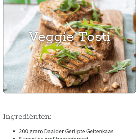
Veggie Tosti
Ingrediënten:
200 gram Daalder Gerijpte Geitenkaas
8 sneetjes grof boerenbrood