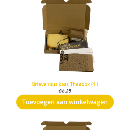
Brievenbus kaas Theebox (1.)
€
6,25
Toevoegen aan winkelwagen