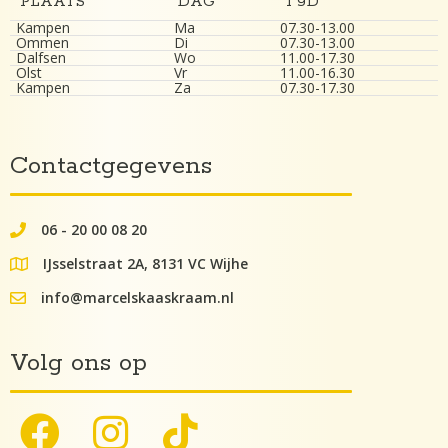
PLAATS
DAG
TIJD
Kampen
Ma
07.30-13.00
Ommen
Di
07.30-13.00
Dalfsen
Wo
11.00-17.30
Olst
Vr
11.00-16.30
Kampen
Za
07.30-17.30
Contactgegevens
06 - 20 00 08 20
062000082
IJsselstraat 2A, 8131 VC Wijhe
google maps lokatie
info@marcelskaaskraam.nl
info@kaaskraam.nl
Volg ons op