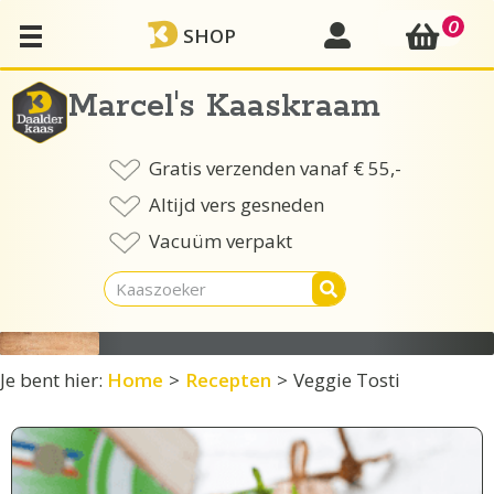
Ga
0
mijn account
SHOP
naar
de
inhoud
Marcel's Kaaskraam
Gratis verzenden vanaf € 55,-
Altijd vers gesneden
Vacuüm verpakt
Je bent hier:
Home
>
Recepten
>
Veggie Tosti