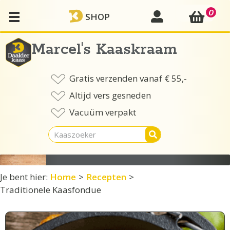
Ga
0
mijn account
SHOP
naar
de
inhoud
Marcel's Kaaskraam
Gratis verzenden vanaf € 55,-
Altijd vers gesneden
Vacuüm verpakt
Je bent hier:
Home
>
Recepten
>
Traditionele Kaasfondue