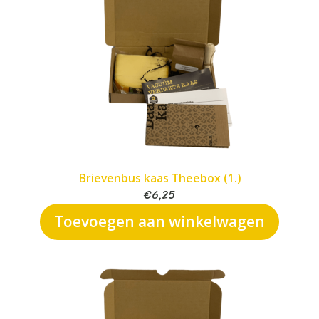
Brievenbus kaas Theebox (1.)
€
6,25
Toevoegen aan winkelwagen