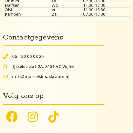
Ommen
Di
07.30-13.00
Dalfsen
Wo
11.00-17.30
Olst
Vr
11.00-16.30
Kampen
Za
07.30-17.30
Contactgegevens
06 - 20 00 08 20
062000082
IJsselstraat 2A, 8131 VC Wijhe
google maps lokatie
info@marcelskaaskraam.nl
info@kaaskraam.nl
Volg ons op