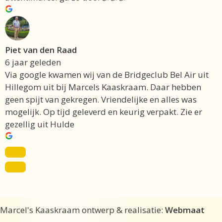
Piet van den Raad
6 jaar geleden
Via google kwamen wij van de Bridgeclub Bel Air uit
Hillegom uit bij Marcels Kaaskraam. Daar hebben
geen spijt van gekregen. Vriendelijke en alles was
mogelijk. Op tijd geleverd en keurig verpakt. Zie er
gezellig uit Hulde
Item toegevoegd aan winkelwagen.
Afrekenen
Marcel's Kaaskraam ontwerp & realisatie:
Webmaat
€
0,00
0 items -