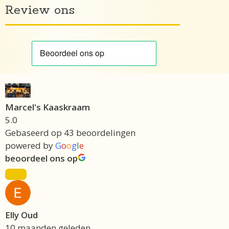
Review ons
Marcel's Kaaskraam
5.0
Gebaseerd op 43 beoordelingen
powered by
G
o
o
g
l
e
beoordeel ons op
Elly Oud
10 maanden geleden