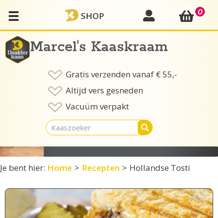
Ga
0
mijn account
SHOP
naar
de
inhoud
Marcel's Kaaskraam
Gratis verzenden vanaf € 55,-
Altijd vers gesneden
Vacuüm verpakt
Je bent hier:
Home
>
Recepten
>
Hollandse Tosti