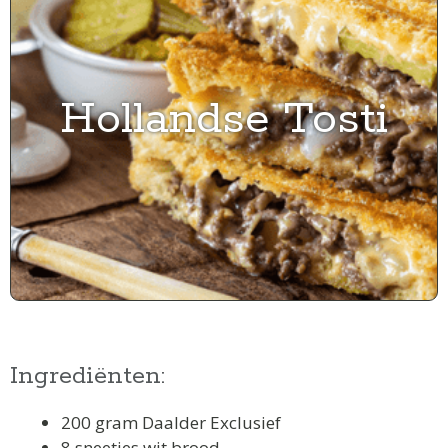
Hollandse Tosti
Ingrediënten:
200 gram Daalder Exclusief
8 sneetjes wit brood