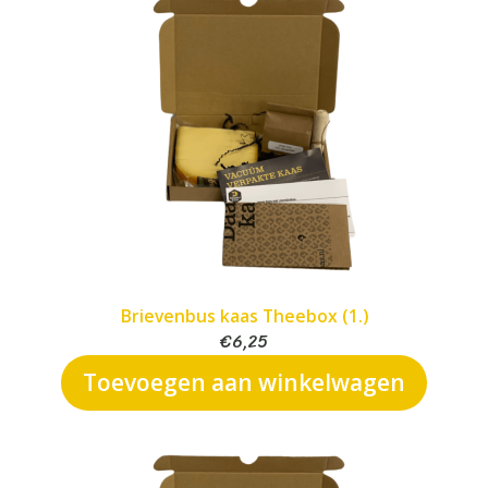
Brievenbus kaas Theebox (1.)
€
6,25
Toevoegen aan winkelwagen