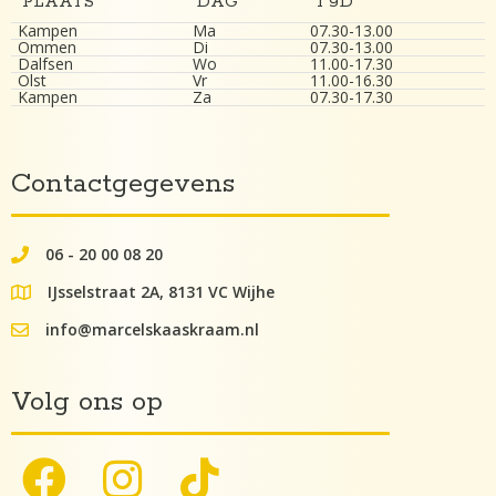
PLAATS
DAG
TIJD
Kampen
Ma
07.30-13.00
Ommen
Di
07.30-13.00
Dalfsen
Wo
11.00-17.30
Olst
Vr
11.00-16.30
Kampen
Za
07.30-17.30
Contactgegevens
06 - 20 00 08 20
062000082
IJsselstraat 2A, 8131 VC Wijhe
google maps lokatie
info@marcelskaaskraam.nl
info@kaaskraam.nl
Volg ons op