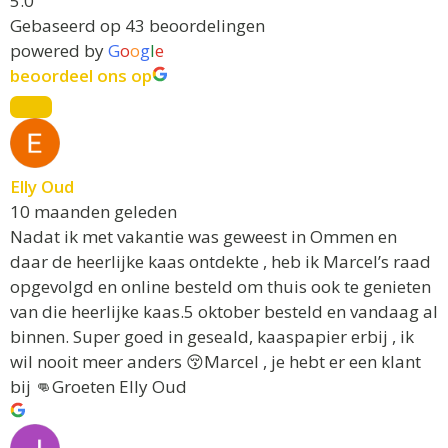
5.0
:
Gebaseerd op 43 beoordelingen
powered by
G
o
o
g
l
e
beoordeel ons op
Elly Oud
10 maanden geleden
Nadat ik met vakantie was geweest in Ommen en
daar de heerlijke kaas ontdekte , heb ik Marcel’s raad
opgevolgd en online besteld om thuis ook te genieten
van die heerlijke kaas.5 oktober besteld en vandaag al
binnen. Super goed in geseald, kaaspapier erbij , ik
wil nooit meer anders 😚Marcel , je hebt er een klant
bij 👊Groeten Elly Oud