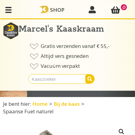
Ga
0
mijn account
SHOP
naar
de
inhoud
Marcel's Kaaskraam
Gratis verzenden vanaf € 55,-
Altijd vers gesneden
Vacuüm verpakt
Je bent hier:
Home
>
Bij de kaas
>
Spaanse Fuet naturel