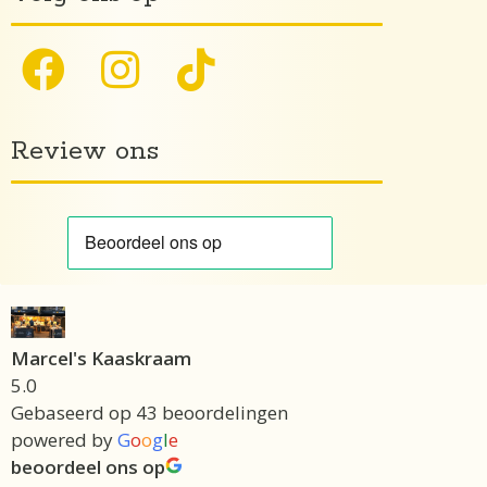
Review ons
Marcel's Kaaskraam
5.0
Gebaseerd op 43 beoordelingen
powered by
G
o
o
g
l
e
beoordeel ons op