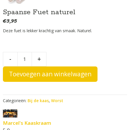
Spaanse Fuet naturel
€
3,95
Deze fuet is lekker krachtig van smaak. Naturel.
Spaanse
A
-
+
l
Fuet
t
naturel
Toevoegen aan winkelwagen
e
aantal
r
n
a
Categorieën:
Bij de kaas
,
Worst
t
i
v
Marcel's Kaaskraam
e