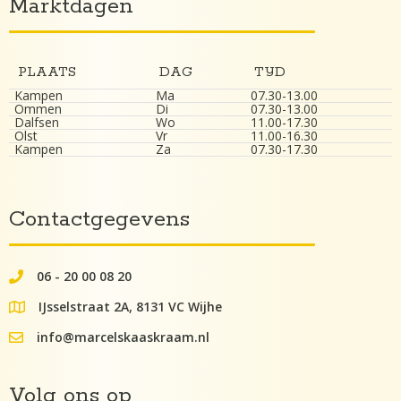
Marktdagen
PLAATS
DAG
TIJD
Kampen
Ma
07.30-13.00
Ommen
Di
07.30-13.00
Dalfsen
Wo
11.00-17.30
Olst
Vr
11.00-16.30
Kampen
Za
07.30-17.30
Contactgegevens
06 - 20 00 08 20
062000082
IJsselstraat 2A, 8131 VC Wijhe
google maps lokatie
info@marcelskaaskraam.nl
info@kaaskraam.nl
Volg ons op