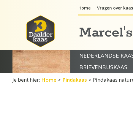
Ga
Home
Vragen over kaas
naar
de
inhoud
Marcel'
NEDERLANDSE KAA
BRIEVENBUSKAAS
Je bent hier:
Home
>
Pindakaas
>
Pindakaas natur