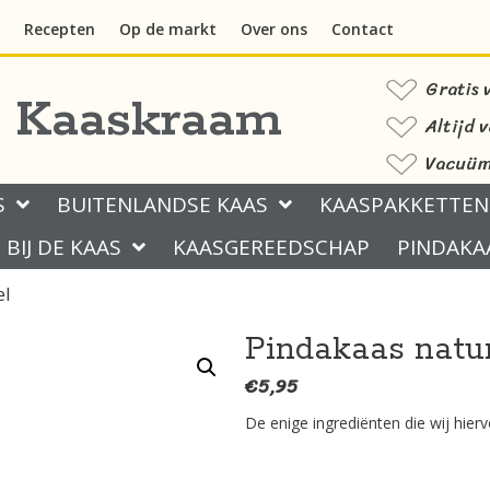
Recepten
Op de markt
Over ons
Contact
Gratis 
s Kaaskraam
Altijd 
Vacuüm 
S
BUITENLANDSE KAAS
KAASPAKKETTEN
BIJ DE KAAS
KAASGEREEDSCHAP
PINDAKA
el
Pindakaas natu
€
5,95
De enige ingrediënten die wij hierv