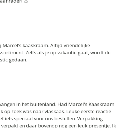
aanrader! 😃
ij Marcel’s kaaskraam. Altijd vriendelijke
ortiment. Zelfs als je op vakantie gaat, wordt de
stic gedaan.
tvangen in het buitenland. Had Marcel's Kaaskraam
k op zoek was naar vlaskaas. Leuke eerste reactie
ef iets speciaal voor ons bestellen. Verpakking
 verpakt en daar bovenop nog een leuk presentje. Ik