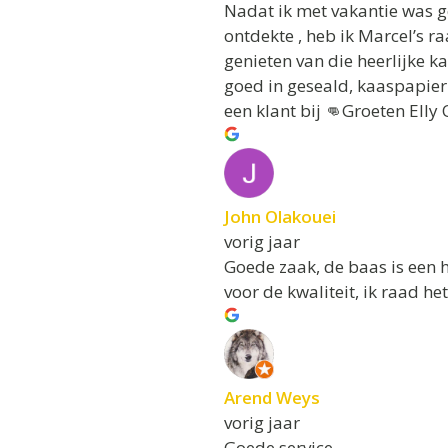
Nadat ik met vakantie was 
ontdekte , heb ik Marcel’s r
genieten van die heerlijke k
goed in geseald, kaaspapier e
een klant bij 👊Groeten Elly
John Olakouei
vorig jaar
Goede zaak, de baas is een h
voor de kwaliteit, ik raad het
Arend Weys
vorig jaar
Goede service