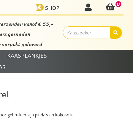
0
mijn account
SHOP
verzenden vanaf € 55,-
vers gesneden
verpakt geleverd
KAASPLANKJES
AS
rel
oor gebruiken zijn pinda’s en kokosolie.