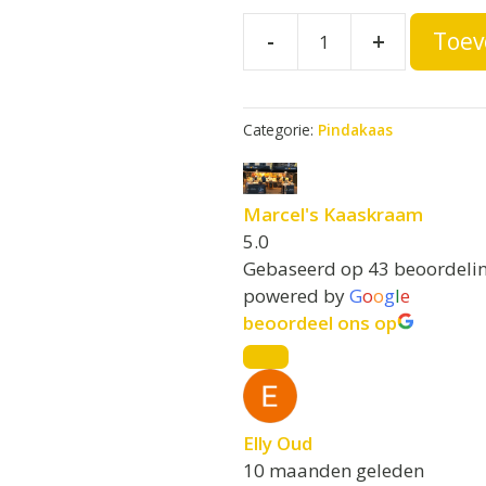
Pindakaas
A
-
+
Toev
l
naturel
t
aantal
e
Categorie:
Pindakaas
r
n
a
Marcel's Kaaskraam
t
5.0
i
Gebaseerd op 43 beoordeli
v
powered by
G
o
o
g
l
e
e
beoordeel ons op
:
Elly Oud
10 maanden geleden