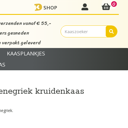
0
mijn account
SHOP
verzenden vanaf € 55,-
vers gesneden
verpakt geleverd
KAASPLANKJES
AS
enegriek kruidenkaas
egriek.