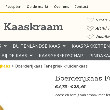
Recepten
Op de markt
Over ons
Contact
Gratis 
s Kaaskraam
Altijd 
Vacuüm 
S
BUITENLANDSE KAAS
KAASPAKKETTEN
BIJ DE KAAS
KAASGEREEDSCHAP
PINDAKA
jkaas
>
Boerderijkaas Fenegriek kruidenkaas
Boerderijkaas F
€
4,75
€
28,45
Prijsklasse:
-
€4,75
Zacht en romig van smaak met fen
tot
€28,45