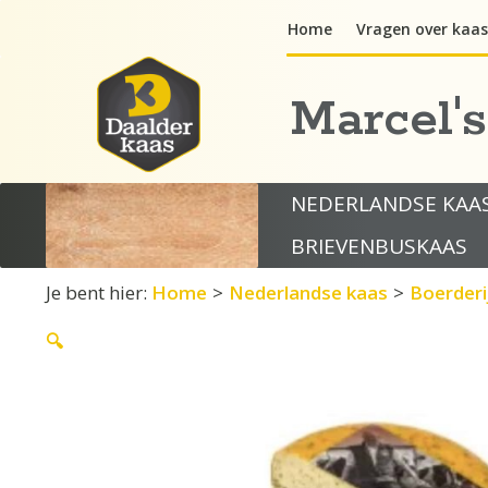
Ga
Home
Vragen over kaas
naar
de
inhoud
Marcel'
NEDERLANDSE KAA
BRIEVENBUSKAAS
Je bent hier:
Home
>
Nederlandse kaas
>
Boerderi
🔍