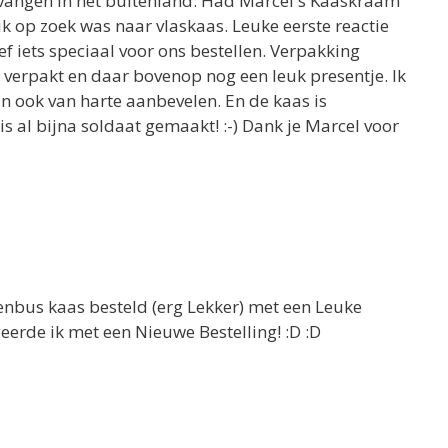
tvangen in het buitenland. Had Marcel's Kaaskraam
k op zoek was naar vlaskaas. Leuke eerste reactie
ef iets speciaal voor ons bestellen. Verpakking
 verpakt en daar bovenop nog een leuk presentje. Ik
 ook van harte aanbevelen. En de kaas is
 is al bijna soldaat gemaakt! :-) Dank je Marcel voor
venbus kaas besteld (erg Lekker) met een Leuke
eerde ik met een Nieuwe Bestelling! :D :D