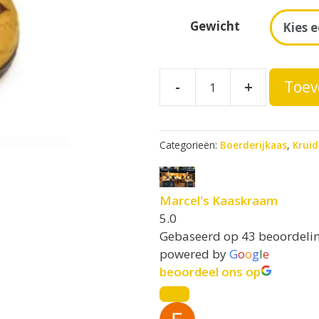
A
Gewicht
l
t
e
Boerderijkaas
-
+
Toev
r
Fenegriek
n
kruidenkaas
a
t
aantal
Categorieën:
Boerderijkaas
,
Krui
i
v
e
Marcel's Kaaskraam
:
5.0
Gebaseerd op 43 beoordeli
powered by
G
o
o
g
l
e
beoordeel ons op