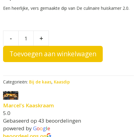
Een heerlijke, vers gemaakte dip van De culinaire huiskamer 2.0.
Bruschetta
A
-
+
l
dipsaus
t
Tomaat
Toevoegen aan winkelwagen
e
Paprika
r
aantal
n
a
Categorieën:
Bij de kaas
,
Kaasdip
t
i
v
Marcel's Kaaskraam
e
5.0
:
Gebaseerd op 43 beoordelingen
powered by
G
o
o
g
l
e
beoordeel ons op