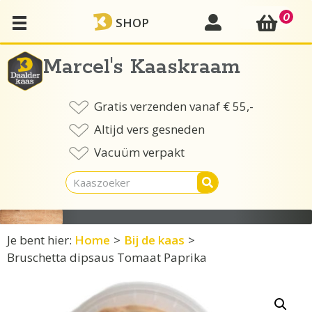
Ga
0
mijn account
SHOP
naar
de
inhoud
Marcel's Kaaskraam
Gratis verzenden vanaf € 55,-
Altijd vers gesneden
Vacuüm verpakt
Je bent hier:
Home
>
Bij de kaas
>
Bruschetta dipsaus Tomaat Paprika