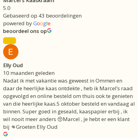
Marcel's Kaaskraam
5.0
Gebaseerd op 43 beoordelingen
powered by
G
o
o
g
l
e
beoordeel ons op
Elly Oud
10 maanden geleden
Nadat ik met vakantie was geweest in Ommen en
daar de heerlijke kaas ontdekte , heb ik Marcel’s raad
opgevolgd en online besteld om thuis ook te genieten
van die heerlijke kaas.5 oktober besteld en vandaag al
binnen. Super goed in geseald, kaaspapier erbij , ik
wil nooit meer anders 😚Marcel , je hebt er een klant
bij 👊Groeten Elly Oud